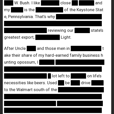
███
W. Bush. I like
██████
close
██
█████
and
my
████
is the
█████████
of the Keystone Stat
e, Pennsylvania. That’s why
███████████████
████████████████████████████████
██████████████
reviewing our
█████
state’s
greatest export,
████████
Light.
After Uncle
███
and those men in
██████████
t
ake their share of my hard-earned family business h
unting opossum, I
█████
████████████████
████████████████████████████████
██████████████
█
lot left to
█████
on life’s
necessities like beers. Used
██
be
███
drive
████
to the Walmart south of the
███████████████
████████████████████████████████
█████████████████
███████████████
████████████████████████████████