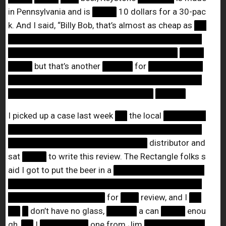
in Pennsylvania and is
████
10 dollars for a 30-pac
k. And I said, “Billy Bob, that’s almost as cheap as
██
████████████████████████████████
████████████████████████████
████
████
but that’s another
█████
for
█████████
████████████████████████████████
████████████████████████
█████
I picked up a case last week
██
the local
███████
████████████████████████████████
███████████████████████
distributor and
sat
████
to write this review. The Rectangle folks s
aid I got to put the beer in a
███████████████
████████████████████████████████
████████████████
for
███
review, and I
██
██
█
don’t have no glass,
█████
a can
████
enou
gh,
██
I
████████
one from Jim
██████████