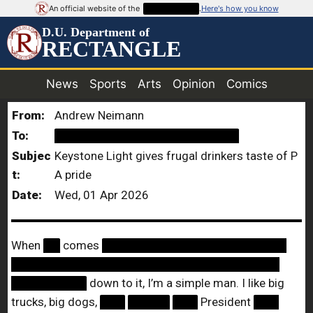
An official website of the
██████████
.
Here's how you know
D.U. Department of
RECTANGLE
News
Sports
Arts
Opinion
Comics
From:
Andrew Neimann
To:
██████████████████████
Subjec
Keystone Light gives frugal drinkers taste of P
t:
A pride
Date:
Wed, 01 Apr 2026
When
██
comes
██████████████████████
████████████████████████████████
█████████
down to it, I’m a simple man. I like big
trucks, big dogs,
███
█████
███
President
███