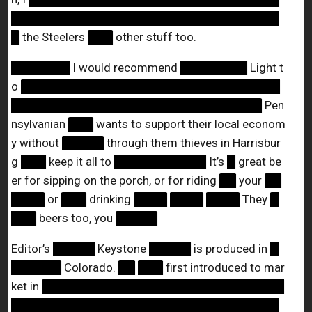
████████████████████████████████
█
the Steelers
███
other stuff too.
███████
I would recommend
████████
Light t
o
███████████████████████████████
██████████████████████████████
Pen
nsylvanian
███
wants to support their local econom
y without
█████
through them thieves in Harrisbur
g
███
keep it all to
███████████
It’s
█
great be
er for sipping on the porch, or for riding
██
your
██
████
or
███
drinking
████
████
████
They
█
███
beers too, you
█████
Editor’s
█████
Keystone
█████
is produced in
█
██████
Colorado.
██
███
first introduced to mar
ket in
█████████████████████████████
████████████████████████████████