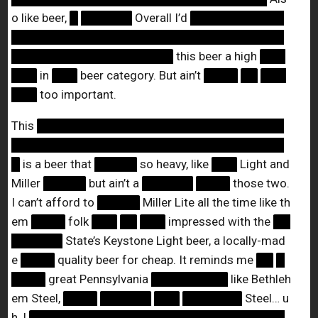
o like beer,
█
██████
Overall I’d
███████████
████████████████████████████████
███████████████████
this beer a high
███
███
in
███
beer category. But ain’t
████
██
███
███
too important.
This
█████████████████████████████
████████████████████████████████
█
is a beer that
█████
so heavy, like
███
Light and
Miller
█████
but ain’t a
██████
████
those two.
I can’t afford to
█████
Miller Lite all the time like th
em
████
folk
███
██
███
impressed with the
██
██████
State’s Keystone Light beer, a locally-mad
e
████
quality beer for cheap. It reminds me
██
█
████
great Pennsylvania
█████████
like Bethleh
em Steel,
████
██████
███
███████
Steel… u
h, I
██████████████████████████████