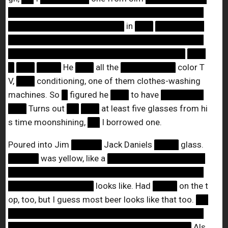
████████████████████████████████
███████████████████
in
███
████████
████████████████████████████████
█████████████████████████████
███
█
███
████
He
███
all the
█████████
color T
V,
███
conditioning, one of them clothes-washing
machines. So
█
figured he
███
to have
███████
███
Turns out
██
███
at least five glasses from hi
s time moonshining,
██
I borrowed one.
Poured into Jim
█████
Jack Daniels
████
glass.
█████
was yellow, like a
████████████████
████████████████████████████████
██████████████
looks like. Had
████
on the t
op, too, but I guess most beer looks like that too.
██
████████████████████████████████
██████████████████████████████
Als