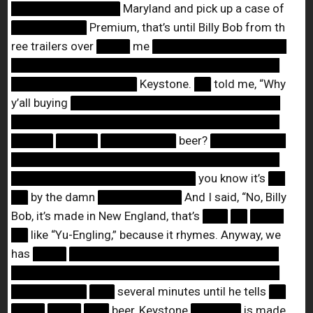
█████████████
Maryland and pick up a case of
█████████
Premium, that’s until Billy Bob from th
ree trailers over
████
me
████████████████
████████████████████████████████
███████████████
Keystone.
██
told me, “Why
y’all buying
█████████████████████████
████████████████████████████████
█████
█████
█████████
beer?
█████████
████████████████████████████████
██████████████████████
you know it’s
██
██
by the damn
██████████
And I said, “No, Billy
Bob, it’s made in New England, that’s
███
██
████
██
like “Yu-Engling,” because it rhymes. Anyway, we
has
████
█████████████████████████
████████████████████████████████
█████████
███
several minutes until he tells
██
████
████
███
beer, Keystone
██████
is made